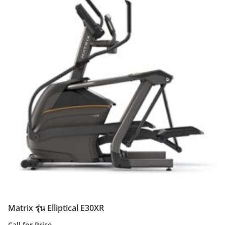
Matrix รุ่น Elliptical E30XR
Call for Price