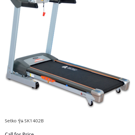
Setko รุ่น SK1402B
Call for Price