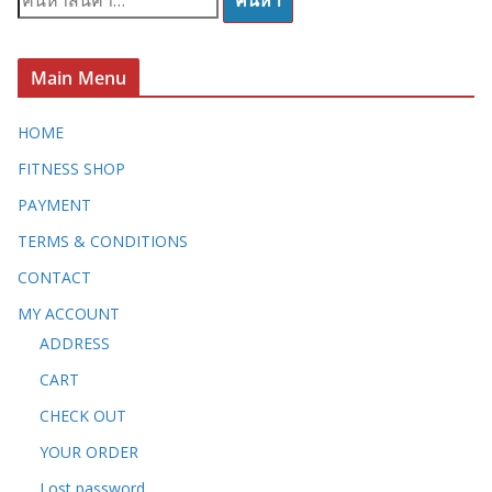
ค้นหา
น
ห
า
Main Menu
:
HOME
FITNESS SHOP
PAYMENT
TERMS & CONDITIONS
CONTACT
MY ACCOUNT
ADDRESS
CART
CHECK OUT
YOUR ORDER
Lost password