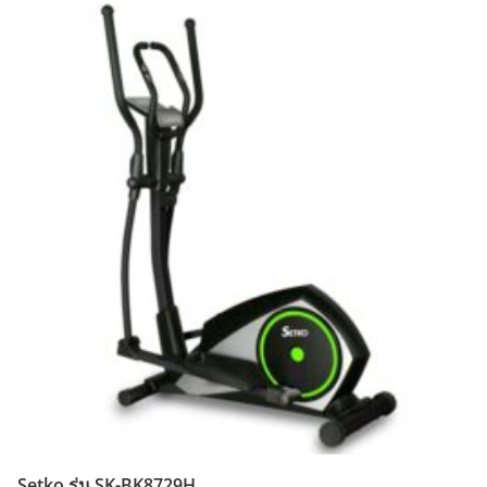
Setko รุ่น SK-BK8729H