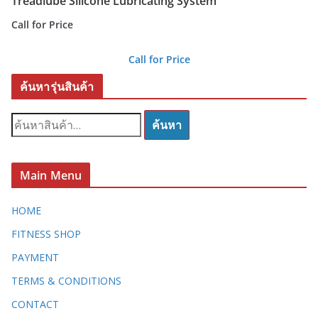
Treadlube Silicone Lubricating System
Call for Price
Call for Price
ค้นหารุ่นสินค้า
ค้
ค้นหา
น
ห
า
Main Menu
:
HOME
FITNESS SHOP
PAYMENT
TERMS & CONDITIONS
CONTACT