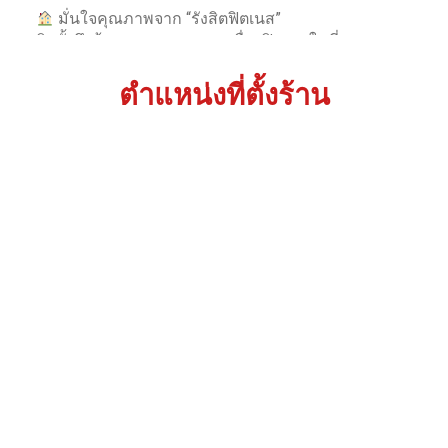
มั่นใจคุณภาพจาก “รังสิตฟิตเนส”
ติดตั้งถึงบ้าน ดูแลครบ จบทุกเรื่องฟิตเนสในที่เ
…
See
More
ตำแหน่งที่ตั้งร้าน
View on Facebook
·
Share