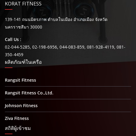
4 months ago
KORAT FITNESS
ลู่วิ่ง T8.1NEW
139-141 ถนนมิตรภาพ ตำบลในเมือง อำเภอเมือง จังหวัด
รังสิตฟิตเนส สายรักสุขภาพ
นครราชสีมา 30000
ฟังก์ชันครบ — มอเตอร์แรง วิ่งนุ่ม เงียบ เสถียร
เหมาะทั้งมือใหม่และสายฟิตเต็มตัว
Call Us :
สต๊อกมีพร้อมจัดส่ง ส่งในวันที่ซื้อได้เลยครับ
02-044-5285, 02-198-6956, 044-083-859, 081-928-4119, 081-
350-4459
ร่างกายที่ดี อยากฟิต เราช่วยคุณได้
ผลิตภัณฑ์ในเครือ
Rangsit Fitness
จัดส่งฟรี + ติดตั้งถึงบ้าน
พร้อมบริการหลังการขายครบวงจร
Rangsit Fitness Co.,Ltd.
สนใจทักเลย!
Johnson Fitness
เริ่มต้นสุขภาพดีได้ตั้งแต่วันนี้กับ T555c จากรังสิต
ฟิตเนส
Ziva Fitness
สถิติผู้เข้าชม
สนใจติดต
…
See More