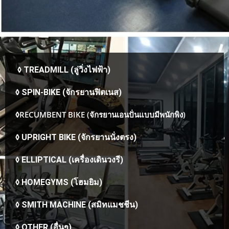
◊
TREADMILL (ลู่วิ่งไฟฟ้า)
◊
SPIN-BIKE (จักรยานฟิตเนส)
RECUMBENT BIKE (จักรยานเอนปั่นแบบมีพนักพิง)
◊
◊
UPRIGHT BIKE (จักรยานนั่งตรง)
◊
ELLIPTICAL (เครื่องเดินวงรี)
◊
HOMEGYMS (โฮมยิม)
◊
SMITH MACHINE (สมิทแมชชีน)
◊
OTHER (อื่นๆ)