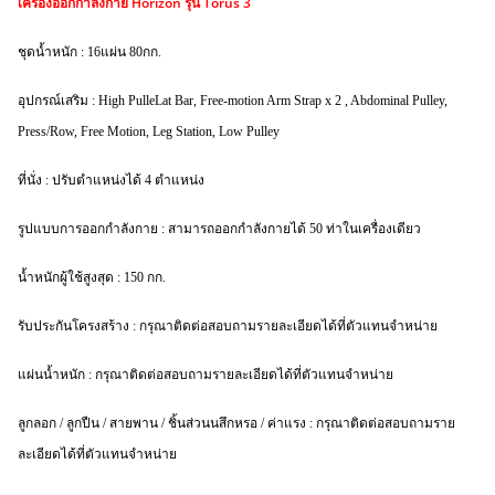
เครื่องออกกำลังกาย Horizon รุ่น Torus 3
ชุดน้ำหนัก
: 16
แผ่น
80
กก
.
อุปกรณ์เสริม
: High PulleLat Bar, Free-motion Arm Strap x 2 , Abdominal Pulley,
Press/Row, Free Motion, Leg Station, Low Pulley
ที่นั่ง
:
ปรับตำแหน่งได้
4
ตำแหน่ง
รูปแบบการออกกำลังกาย
:
สามารถออกกำลังกายได้
50
ท่าในเครื่องเดียว
น้ำหนักผู้ใช้สูงสุด
: 150
กก
.
รับประกันโครงสร้าง
: กรุณาติดต่อสอบถามรายละเอียดได้ที่ตัวแทนจำหน่าย
แผ่นน้ำหนัก
: กรุณาติดต่อสอบถามรายละเอียดได้ที่ตัวแทนจำหน่าย
ลูกลอก
/
ลูกปืน
/
สายพาน
/
ชิ้นส่วนนสึกหรอ
/
ค่าแรง
: กรุณาติดต่อสอบถามราย
ละเอียดได้ที่ตัวแทนจำหน่าย