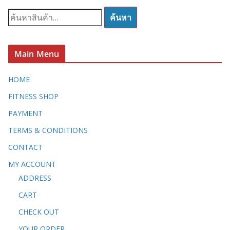
ค้
ค้นหา
น
ห
า
Main Menu
:
HOME
FITNESS SHOP
PAYMENT
TERMS & CONDITIONS
CONTACT
MY ACCOUNT
ADDRESS
CART
CHECK OUT
YOUR ORDER